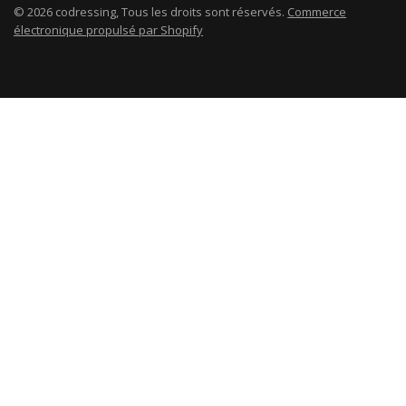
© 2026 codressing, Tous les droits sont réservés.
Commerce
électronique propulsé par Shopify