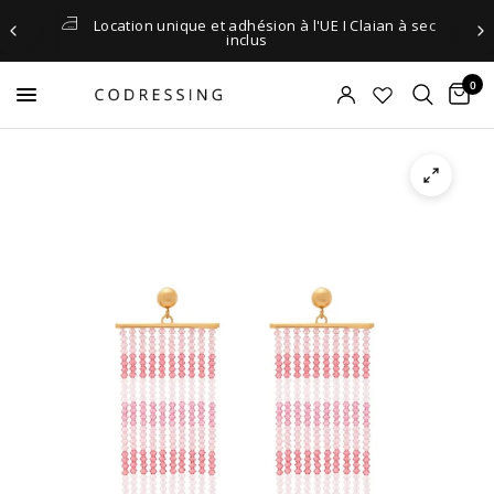
Location unique et adhésion à l'UE I Claian à sec
inclus
0