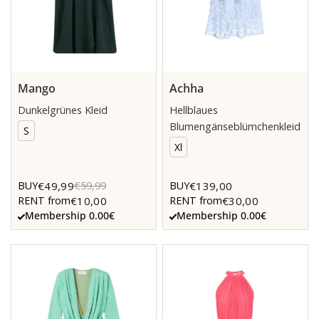
Mango
Achha
Dunkelgrünes Kleid
Hellblaues
Blumengänseblümchenkleid
S
Xl
€49,99
€139,00
BUY
€59,99
BUY
€10,00
€30,00
RENT from
RENT from
Membership 0.00€
Membership 0.00€