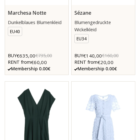
Marchesa Notte
Sézane
Dunkelblaues Blumenkleid
Blumengedruckte
Wickelkleid
EU40
EU34
€635,00
€140,00
BUY
€735,00
BUY
€160,00
€60,00
€20,00
RENT from
RENT from
Membership 0.00€
Membership 0.00€