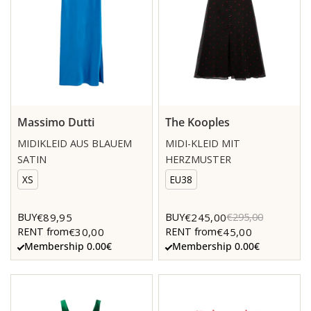
Massimo Dutti
The Kooples
MIDIKLEID AUS BLAUEM
MIDI-KLEID MIT
SATIN
HERZMUSTER
XS
EU38
€89,95
€245,00
BUY
BUY
€295,00
€30,00
€45,00
RENT from
RENT from
Membership 0.00€
Membership 0.00€