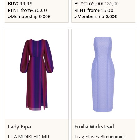
€99,99
€165,00
BUY
BUY
€185,00
€30,00
€45,00
RENT from
RENT from
Membership 0.00€
Membership 0.00€
Lady Pipa
Emilia Wickstead
LILA MIDIKLEID MIT
Trägerloses Blumenmidi -