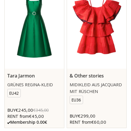
Tara Jarmon
& Other stories
GRÜNES REGINA-KLEID
MIDIKLEID AUS JACQUARD
MIT RÜSCHEN
EU42
EU36
€245,00
BUY
€345,00
€299,00
BUY
€45,00
RENT from
€60,00
RENT from
Membership 0.00€