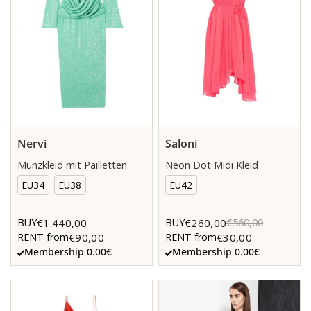
Nervi
Saloni
Münzkleid mit Pailletten
Neon Dot Midi Kleid
EU34
EU38
EU42
€1.440,00
€260,00
BUY
BUY
€560,00
€90,00
€30,00
RENT from
RENT from
Membership 0.00€
Membership 0.00€