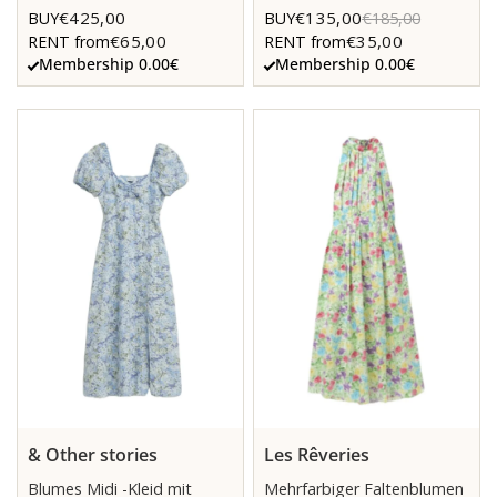
€425,00
€135,00
BUY
BUY
€185,00
€65,00
€35,00
RENT from
RENT from
Membership 0.00€
Membership 0.00€
& Other stories
Les Rêveries
Blumes Midi -Kleid mit
Mehrfarbiger Faltenblumen