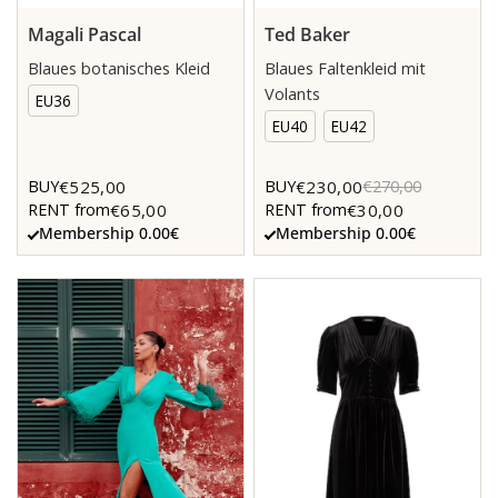
Magali Pascal
Ted Baker
Blaues botanisches Kleid
Blaues Faltenkleid mit
Volants
EU36
EU40
EU42
€525,00
€230,00
BUY
BUY
€270,00
€65,00
€30,00
RENT from
RENT from
Membership 0.00€
Membership 0.00€