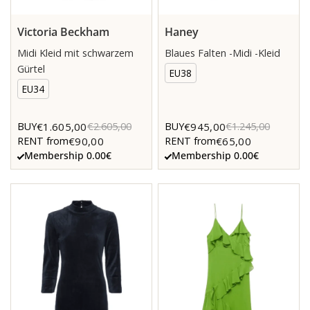
Victoria Beckham
Haney
Midi Kleid mit schwarzem
Blaues Falten -Midi -Kleid
Gürtel
EU38
EU34
€1.605,00
€945,00
BUY
€2.605,00
BUY
€1.245,00
€90,00
€65,00
RENT from
RENT from
Membership 0.00€
Membership 0.00€