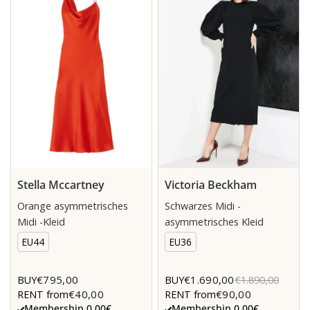
Stella Mccartney
Victoria Beckham
Orange asymmetrisches
Schwarzes Midi -
Midi -Kleid
asymmetrisches Kleid
EU44
EU36
€795,00
€1.690,00
BUY
BUY
€1.890,00
€40,00
€90,00
RENT from
RENT from
Membership 0.00€
Membership 0.00€