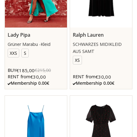
Lady Pipa
Ralph Lauren
Grüner Marabu -Kleid
SCHWARZES MIDIKLEID
AUS SAMT
XXS
S
XS
€185,00
BUY
€215,00
€30,00
€30,00
RENT from
RENT from
Membership 0.00€
Membership 0.00€