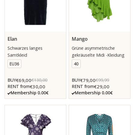
Elan
Mango
Schwarzes langes
Grüne asymmetrische
Samtkleid
gekräuselte Midi -Kleidung
EU36
40
€69,00
€79,00
BUY
€130,00
BUY
€99,99
€30,00
€29,00
RENT from
RENT from
Membership 0.00€
Membership 0.00€