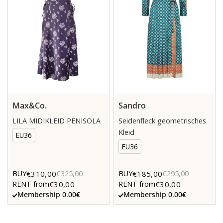
Max&Co.
Sandro
LILA MIDIKLEID PENISOLA
Seidenfleck geometrisches
Kleid
EU36
EU36
€310,00
€185,00
BUY
€325,00
BUY
€295,00
€30,00
€30,00
RENT from
RENT from
Membership 0.00€
Membership 0.00€