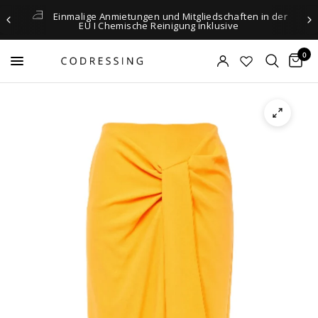
Einmalige Anmietungen und Mitgliedschaften in der
EU I Chemische Reinigung inklusive
0