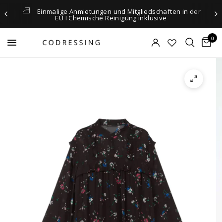
Einmalige Anmietungen und Mitgliedschaften in der
EU I Chemische Reinigung inklusive
0