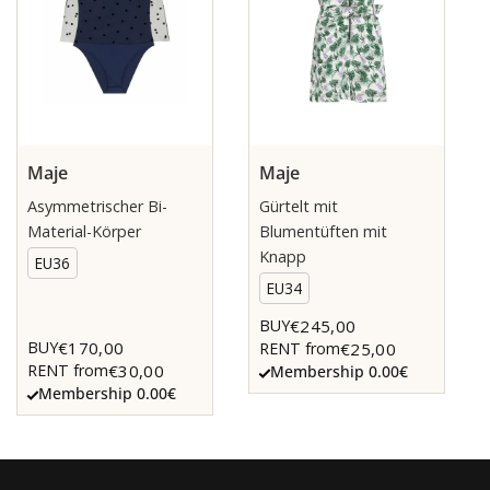
Maje
Maje
Asymmetrischer Bi-
Gürtelt mit
Material-Körper
Blumentüften mit
Knapp
EU36
EU34
€245,00
BUY
€170,00
BUY
€25,00
RENT from
€30,00
RENT from
Membership 0.00€
Membership 0.00€